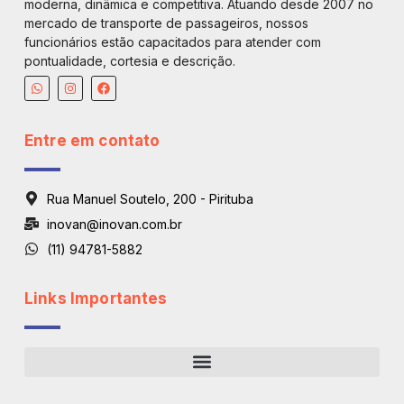
moderna, dinâmica e competitiva. Atuando desde 2007 no
mercado de transporte de passageiros, nossos
funcionários estão capacitados para atender com
pontualidade, cortesia e descrição.
Entre em contato
Rua Manuel Soutelo, 200 - Pirituba
inovan@inovan.com.br
(11) 94781-5882
Links Importantes
Regiões De Atendimento