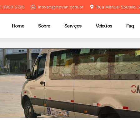
11) 3903-2795
inovan@inovan.com.br
Rua Manuel Soutelo, 2
Home
Sobre
Serviços
Veículos
Faq