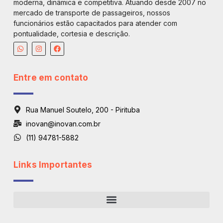
moderna, dinâmica e competitiva. Atuando desde 2007 no
mercado de transporte de passageiros, nossos
funcionários estão capacitados para atender com
pontualidade, cortesia e descrição.
Entre em contato
Rua Manuel Soutelo, 200 - Pirituba
inovan@inovan.com.br
(11) 94781-5882
Links Importantes
Regiões De Atendimento