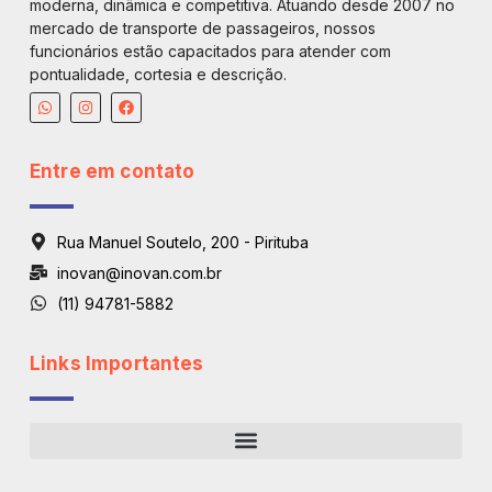
moderna, dinâmica e competitiva. Atuando desde 2007 no
mercado de transporte de passageiros, nossos
funcionários estão capacitados para atender com
pontualidade, cortesia e descrição.
Entre em contato
Rua Manuel Soutelo, 200 - Pirituba
inovan@inovan.com.br
(11) 94781-5882
Links Importantes
Regiões De Atendimento