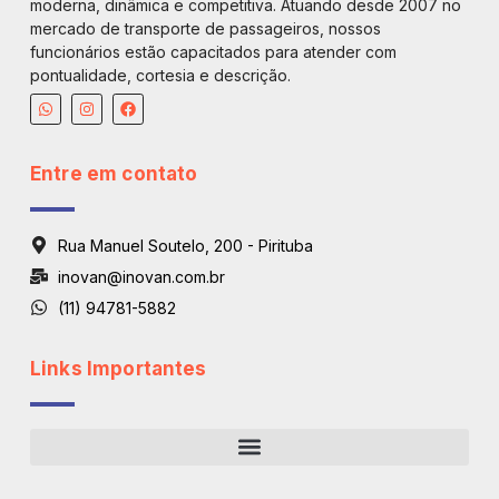
moderna, dinâmica e competitiva. Atuando desde 2007 no
mercado de transporte de passageiros, nossos
funcionários estão capacitados para atender com
pontualidade, cortesia e descrição.
Entre em contato
Rua Manuel Soutelo, 200 - Pirituba
inovan@inovan.com.br
(11) 94781-5882
Links Importantes
Regiões De Atendimento