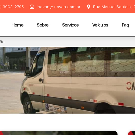
11) 3903-2795
inovan@inovan.com.br
Rua Manuel Soutelo, 2
Home
Sobre
Serviços
Veículos
Faq
dão