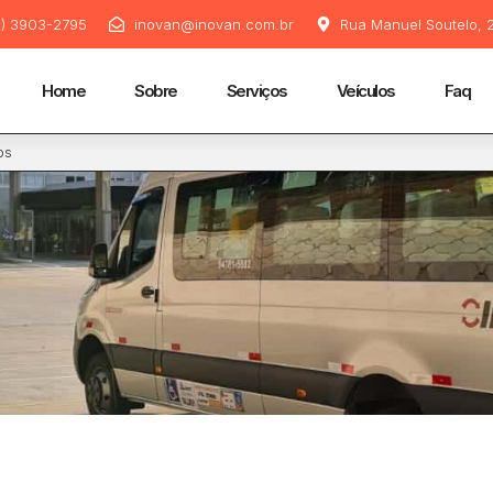
11) 3903-2795
inovan@inovan.com.br
Rua Manuel Soutelo, 2
Home
Sobre
Serviços
Veículos
Faq
os