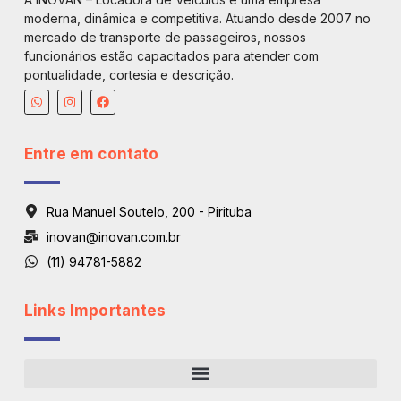
moderna, dinâmica e competitiva. Atuando desde 2007 no
mercado de transporte de passageiros, nossos
funcionários estão capacitados para atender com
pontualidade, cortesia e descrição.
Entre em contato
Rua Manuel Soutelo, 200 - Pirituba
inovan@inovan.com.br
(11) 94781-5882
Links Importantes
Regiões De Atendimento