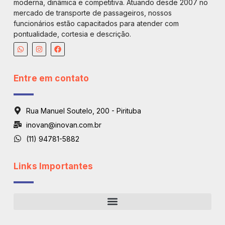
moderna, dinâmica e competitiva. Atuando desde 2007 no
mercado de transporte de passageiros, nossos
funcionários estão capacitados para atender com
pontualidade, cortesia e descrição.
Entre em contato
Rua Manuel Soutelo, 200 - Pirituba
inovan@inovan.com.br
(11) 94781-5882
Links Importantes
Regiões De Atendimento