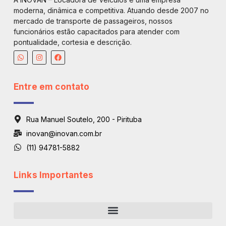
moderna, dinâmica e competitiva. Atuando desde 2007 no
mercado de transporte de passageiros, nossos
funcionários estão capacitados para atender com
pontualidade, cortesia e descrição.
Entre em contato
Rua Manuel Soutelo, 200 - Pirituba
inovan@inovan.com.br
(11) 94781-5882
Links Importantes
Regiões De Atendimento