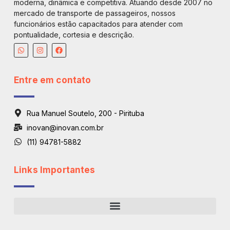
moderna, dinâmica e competitiva. Atuando desde 2007 no
mercado de transporte de passageiros, nossos
funcionários estão capacitados para atender com
pontualidade, cortesia e descrição.
Entre em contato
Rua Manuel Soutelo, 200 - Pirituba
inovan@inovan.com.br
(11) 94781-5882
Links Importantes
Regiões De Atendimento