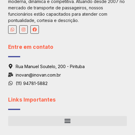
moderna, dinâmica e competitiva. Atuando desde 2007 no
mercado de transporte de passageiros, nossos
funcionários estão capacitados para atender com
pontualidade, cortesia e descrição.
Entre em contato
Rua Manuel Soutelo, 200 - Pirituba
inovan@inovan.com.br
(11) 94781-5882
Links Importantes
Regiões De Atendimento