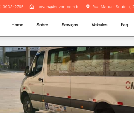
11) 3903-2795
inovan@inovan.com.br
Rua Manuel Soutelo, 2
Home
Sobre
Serviços
Veículos
Faq