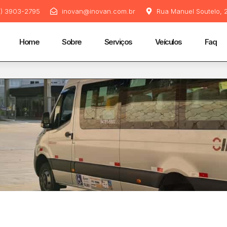
11) 3903-2795
inovan@inovan.com.br
Rua Manuel Soutelo, 2
Home
Sobre
Serviços
Veículos
Faq