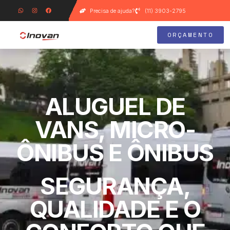
Precisa de ajuda?
(11) 3903-2795
ORÇAMENTO
ALUGUEL DE
VANS, MICRO-
ÔNIBUS E ÔNIBUS
SEGURANÇA,
QUALIDADE E O