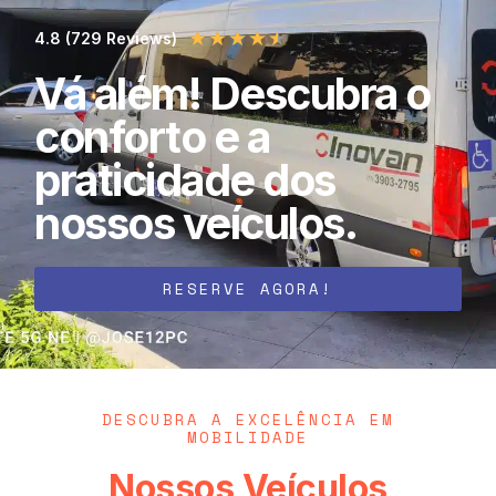
★
★
★
★
★
4.8 (729 Reviews)
Vá além! Descubra o
conforto e a
praticidade dos
nossos veículos.
RESERVE AGORA!
DESCUBRA A EXCELÊNCIA EM
MOBILIDADE
Nossos Veículos