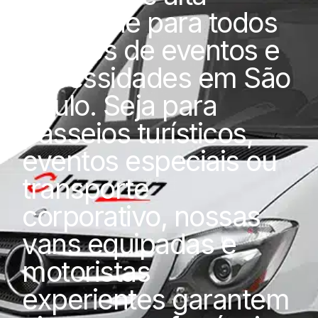
qualidade para todos
os tipos de eventos e
necessidades em São
Paulo. Seja para
passeios turísticos,
eventos especiais ou
transporte
corporativo, nossas
vans equipadas e
motoristas
experientes garantem